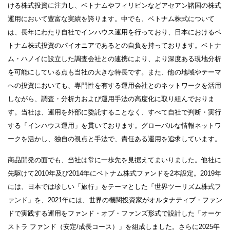
ける株式投資に注力し、ベトナムやフィリピンなどアセアン諸国の株式
運用において豊富な実績を誇ります。中でも、ベトナム株式について
は、長年にわたり自社でインハウス運用を行っており、日本におけるベ
トナム株式投資のパイオニアであるとの自負を持っております。ベトナ
ム・ハノイに設立した調査会社との連携により、より深度ある現地分析
を可能にしている点も当社の大きな特長です。また、他の地域やテーマ
への投資においても、専門性を有する運用会社とのネットワークを活用
しながら、調査・分析力および運用手法の高度化に取り組んでおりま
す。当社は、運用を外部に委託することなく、すべて自社で判断・実行
する「インハウス運用」を貫いております。グローバルな情報ネットワ
ークを活かし、独自の視点と手法で、責任ある運用を追求しています。
商品開発の面でも、当社は常に一歩先を見据えてまいりました。他社に
先駆けて2010年及び2014年にベトナム株式ファンドを2本設定。2019年
には、日本では珍しい「旅行」をテーマとした「世界ツーリズム株式フ
ァンド」を、2021年には、世界の機関投資家がオルタナティブ・ファン
ドで実践する運用をファンド・オブ・ファンズ形式で設計した「オーケ
ストラ ファンド（安定/成長コース）」を組成しました。さらに2025年