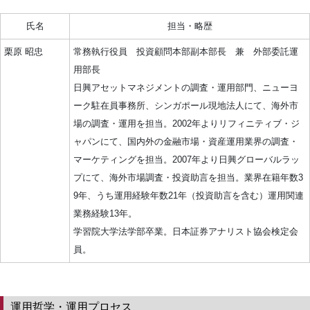
氏名
担当・略歴
栗原 昭忠
常務執行役員 投資顧問本部副本部長 兼 外部委託運
用部長
日興アセットマネジメントの調査・運用部門、ニューヨ
ーク駐在員事務所、シンガポール現地法人にて、海外市
場の調査・運用を担当。2002年よりリフィニティブ・ジ
ャパンにて、国内外の金融市場・資産運用業界の調査・
マーケティングを担当。2007年より日興グローバルラッ
プにて、海外市場調査・投資助言を担当。業界在籍年数3
9年、うち運用経験年数21年（投資助言を含む）運用関連
業務経験13年。
学習院大学法学部卒業。日本証券アナリスト協会検定会
員。
運用哲学
・運用プロセス