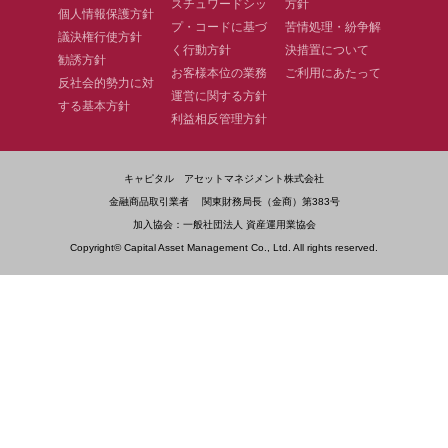
スチュワードシッ
方針
個人情報保護方針
プ・コードに基づ
苦情処理・紛争解
議決権行使方針
く行動方針
決措置について
勧誘方針
お客様本位の業務
ご利用にあたって
反社会的勢力に対
運営に関する方針
する基本方針
利益相反管理方針
キャピタル アセットマネジメント株式会社
金融商品取引業者 関東財務局長（金商）第383号
加入協会：一般社団法人 資産運用業協会
Copyright© Capital Asset Management Co., Ltd. All rights reserved.