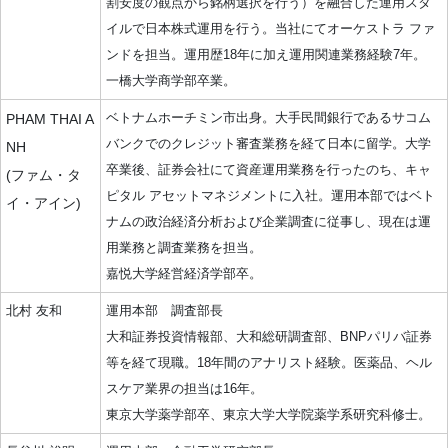
割安度の観点から銘柄選択を行う）を融合した運用スタ
イルで日本株式運用を行う。当社にてオーケストラ ファ
ンドを担当。運用歴18年に加え運用関連業務経験7年。
一橋大学商学部卒業。
ベトナムホーチミン市出身。大手民間銀行であるサコム
PHAM THAI A
バンクでのクレジット審査業務を経て日本に留学。大学
NH
卒業後、証券会社にて資産運用業務を行ったのち、キャ
(ファム・タ
ピタル アセットマネジメントに入社。運用本部ではベト
イ・アイン)
ナムの政治経済分析および企業調査に従事し、現在は運
用業務と調査業務を担当。
嘉悦大学経営経済学部卒。
北村 友和
運用本部 調査部長
大和証券投資情報部、大和総研調査部、BNPパリバ証券
等を経て現職。18年間のアナリスト経験。医薬品、ヘル
スケア業界の担当は16年。
東京大学薬学部卒、東京大学大学院薬学系研究科修士。