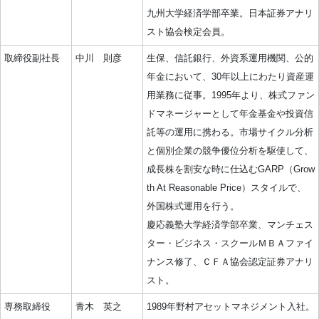
九州大学経済学部卒業。日本証券アナリ
スト協会検定会員。
取締役副社長
中川 則彦
生保、信託銀行、外資系運用機関、公的
年金において、30年以上にわたり資産運
用業務に従事。1995年より、株式ファン
ドマネージャーとして年金基金や投資信
託等の運用に携わる。市場サイクル分析
と個別企業の競争優位分析を駆使して、
成長株を割安な時に仕込むGARP（Grow
th At Reasonable Price）スタイルで、
外国株式運用を行う。
慶応義塾大学経済学部卒業、マンチェス
ター・ビジネス・スクールＭＢＡファイ
ナンス修了、ＣＦＡ協会認定証券アナリ
スト。
専務取締役
青木 英之
1989年野村アセットマネジメント入社。