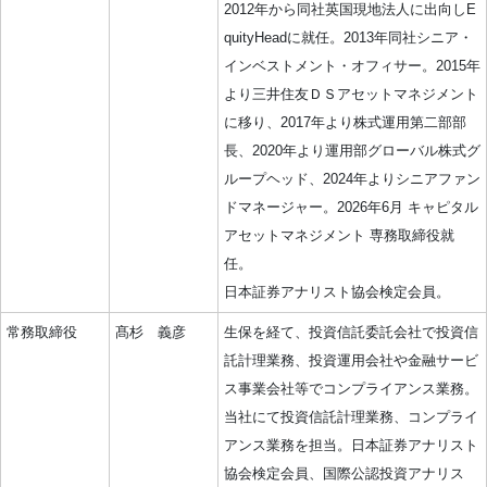
2012年から同社英国現地法人に出向しE
quityHeadに就任。2013年同社シニア・
インベストメント・オフィサー。2015年
より三井住友ＤＳアセットマネジメント
に移り、2017年より株式運用第二部部
長、2020年より運用部グローバル株式グ
ループヘッド、2024年よりシニアファン
ドマネージャー。2026年6月 キャピタル
アセットマネジメント 専務取締役就
任。
日本証券アナリスト協会検定会員。
常務取締役
髙杉 義彦
生保を経て、投資信託委託会社で投資信
託計理業務、投資運用会社や金融サービ
ス事業会社等でコンプライアンス業務。
当社にて投資信託計理業務、コンプライ
アンス業務を担当。日本証券アナリスト
協会検定会員、国際公認投資アナリス