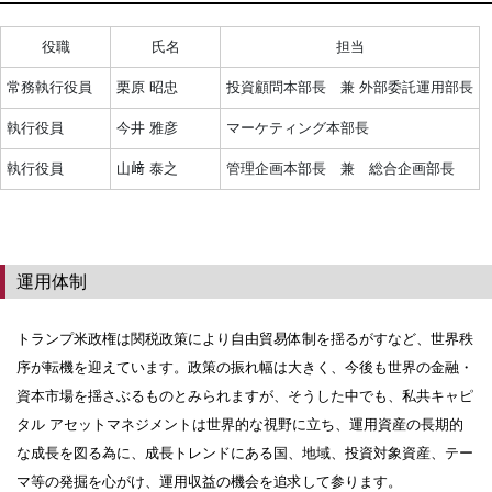
役職
氏名
担当
常務執行役員
栗原 昭忠
投資顧問本部長 兼 外部委託運用部長
執行役員
今井 雅彦
マーケティング本部長
執行役員
山﨑 泰之
管理企画本部長 兼 総合企画部長
運用体制
トランプ米政権は関税政策により自由貿易体制を揺るがすなど、世界秩
序が転機を迎えています。政策の振れ幅は大きく、今後も世界の金融・
資本市場を揺さぶるものとみられますが、そうした中でも、私共キャピ
タル アセットマネジメントは世界的な視野に立ち、運用資産の長期的
な成長を図る為に、成長トレンドにある国、地域、投資対象資産、テー
マ等の発掘を心がけ、運用収益の機会を追求して参ります。