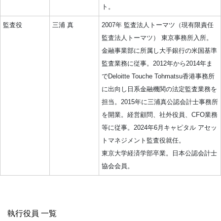
ト。
監査役
三浦 真
2007年 監査法人トーマツ（現有限責任
監査法人トーマツ） 東京事務所入所。
金融事業部に所属し大手銀行の米国基準
監査業務に従事。2012年から2014年ま
でDeloitte Touche Tohmatsu香港事務所
に出向し日系金融機関の法定監査業務を
担当。2015年に三浦真公認会計士事務所
を開業。経営顧問、社外役員、CFO業務
等に従事。2024年6月キャピタル アセッ
トマネジメント監査役就任。
東京大学経済学部卒業。日本公認会計士
協会会員。
執行役員 一覧