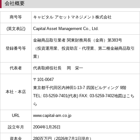
会社概要
商号等
キャピタル アセットマネジメント株式会社
(英文表記)
Capital Asset Management Co., Ltd.
金融商品取引業者 関東財務局長（金商）第383号
登録番号等
（投資運用業、投資助言・代理業、第二種金融商品取引
業）
代表者
代表取締役社長 岡 栄一
〒101-0047
東京都千代田区内神田1-13-7 四国ビルディング 9階
本社・本店
TEL: 03-5259-7401(代表) FAX: 03-5259-7402
地図はこち
ら
URL
www.capital-am.co.jp
設立年月
2004年1月26日
資本金
280百万円（2026年7月1日現在）