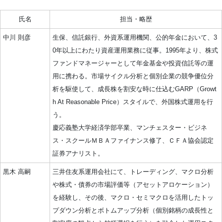
氏名
担当・略歴
中川 則彦
生保、信託銀行、外資系運用機関、公的年金において、3
0年以上にわたり資産運用業務に従事。1995年より、株式
ファンドマネージャーとして年金基金や投資信託等の運
用に携わる。市場サイクル分析と個別企業の競争優位分
析を駆使して、成長株を割安な時に仕込むGARP（Growt
h At Reasonable Price）スタイルで、外国株式運用を行
う。
慶応義塾大学経済学部卒業、マンチェスター・ビジネ
ス・スクールＭＢＡファイナンス修了、ＣＦＡ協会認定
証券アナリスト。
黒木 高嗣
三井住友系運用会社にて、トレーディング、マクロ分析
や株式・債券の市場評価等（アセットアロケーション）
を経験し、その後、マクロ・セミマクロを活用したトッ
プダウン分析とボトムアップ分析（個別銘柄の成長性と