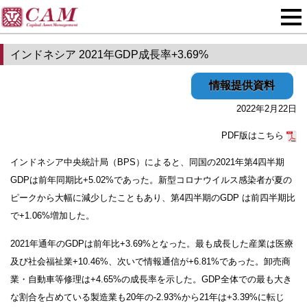
インドネシア 2021年GDP成長率+3.69%
情報提供資料
2022年2月22日
PDF版はこちら
インドネシア中央統計局（BPS）によると、同国の2021年第4四半期
GDPは前年同期比+5.02%であった。新型コロナウイルス感染者が夏の
ピークから大幅に減少したこともあり、第4四半期のGDP は前四半期比
で+1.06%増加した。
2021年通年のGDPは前年比+3.69%となった。最も成長した産業は医療
及び社会福祉業+10.46%、次いで情報通信が+6.81%であった。卸売商
業・自動車等修理は+4.65%の成長率を示した。GDP全体での最も大き
な割合を占めている製造業も20年の-2.93%から21年は+3.39%に転じ