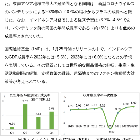
た。東南アジア地域で最大の経済圏となる同国は、新型コロナウイルス
のパンデミックによる2020年の‐2.07%の縮小からプラスの成長へと転
じた。なお、インドネシア財務省による従来予想は+3.7%∼4.5%であ
り、パンデミック前の同国の年間成長率である（約+5%）よりも低めの
成長率とされていた。
国際通貨基金（IMF）は、1月25日付けリリースの中で、インドネシア
のGDP成長率を2022年には+5.6%、2023年には+6.0%になるとの予想
を表明している。その背景としては世界的な商品価格の好転、生産・生
活活動制限の緩和、支援政策の継続、遠隔地までのワクチン接種拡大対
策等が考えられている。
出所：インドネシア中央統計局（BPS）、国際通貨基金（IMF）