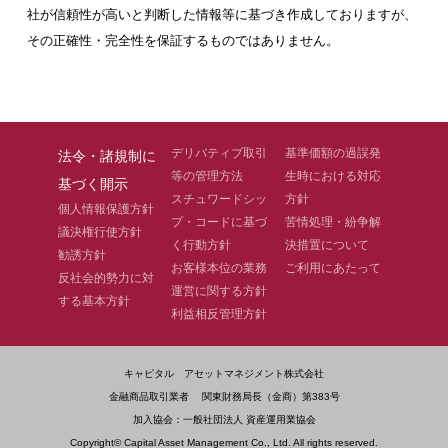
社が信頼性が高いと判断した情報等に基づき作成しておりますが、
その正確性・完全性を保証するものではありません。
デリバティブ取引
基準価額の過誤発
法令・諸規制に
等の管理方法
生時における対応
基づく開示
スチュワードシッ
方針
個人情報保護方針
プ・コードに基づ
苦情処理・紛争解
議決権行使方針
く行動方針
決措置について
勧誘方針
お客様本位の業務
ご利用にあたって
反社会的勢力に対
運営に関する方針
する基本方針
利益相反管理方針
キャピタル アセットマネジメント株式会社
金融商品取引業者 関東財務局長（金商）第383号
加入協会：一般社団法人 資産運用業協会
Copyright© Capital Asset Management Co., Ltd. All rights reserved.