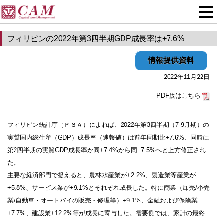
フィリピンの2022年第3四半期GDP成長率は+7.6%
情報提供資料
2022年11月22日
PDF版はこちら
フィリピン統計庁（ＰＳＡ）によれば、2022年第3四半期（7-9月期）の
実質国内総生産（GDP）成長率（速報値）は前年同期比+7.6%、同時に
第2四半期の実質GDP成長率が同+7.4%から同+7.5%へと上方修正され
た。
主要な経済部門で捉えると、農林水産業が+2.2%、製造業等産業が
+5.8%、サービス業が+9.1%とそれぞれ成長した。特に商業（卸売/小売
業/自動車・オートバイの販売・修理等）+9.1%、金融および保険業
+7.7%、建設業+12.2%等が成長に寄与した。需要側では、家計の最終