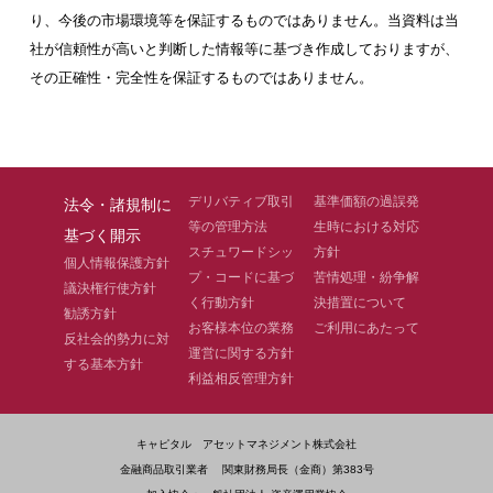
り、今後の市場環境等を保証するものではありません。当資料は当
社が信頼性が高いと判断した情報等に基づき作成しておりますが、
その正確性・完全性を保証するものではありません。
デリバティブ取引
基準価額の過誤発
法令・諸規制に
等の管理方法
生時における対応
基づく開示
スチュワードシッ
方針
個人情報保護方針
プ・コードに基づ
苦情処理・紛争解
議決権行使方針
く行動方針
決措置について
勧誘方針
お客様本位の業務
ご利用にあたって
反社会的勢力に対
運営に関する方針
する基本方針
利益相反管理方針
キャピタル アセットマネジメント株式会社
金融商品取引業者 関東財務局長（金商）第383号