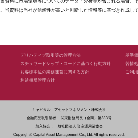
。当資料に市場環境等についてのデータ・分析等が含まれる場合、
ん。当資料は当社が信頼性が高いと判断した情報等に基づき作成し
デリバティブ取引等の管理方法
基準
スチュワードシップ・コードに基づく行動方針
苦情
お客様本位の業務運営に関する方針
ご利
利益相反管理方針
キャピタル アセットマネジメント株式会社
金融商品取引業者 関東財務局長（金商）第383号
加入協会：一般社団法人 資産運用業協会
Copyright© Capital Asset Management Co., Ltd. All rights reserved.