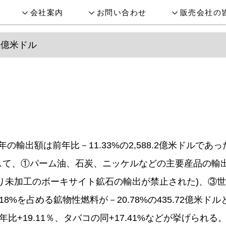
会社案内
お問い合わせ
販売会社の
3億米ドル
年の輸出額は前年比－11.33%の2,588.2億米ドルで
景として、①パーム油、石炭、ニッケルなどの主要産品の
月より未加工のボーキサイト鉱石の輸出が禁止された)、③
%を占める鉱物性燃料が－20.78%の435.72億米
+19.11％、タバコの同+17.41%などが挙げられる