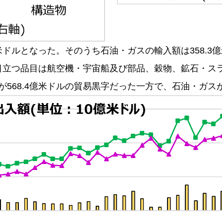
.9億米ドルとなった。そのうち石油・ガスの輸入額は358.3
伸び率が目立つ品目は航空機・宇宙船及び部品、穀物、鉱石・
ガスが568.4億米ドルの貿易黒字だった一方で、石油・ガス