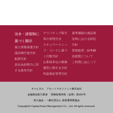
デリバティブ取引
基準価額の過誤発
法令・諸規制に
等の管理方法
生時における対応
基づく開示
スチュワードシッ
方針
個人情報保護方針
プ・コードに基づ
苦情処理・紛争解
議決権行使方針
く行動方針
決措置について
勧誘方針
お客様本位の業務
ご利用にあたって
反社会的勢力に対
運営に関する方針
する基本方針
利益相反管理方針
キャピタル アセットマネジメント株式会社
金融商品取引業者 関東財務局長（金商）第383号
加入協会：一般社団法人 資産運用業協会
Copyright© Capital Asset Management Co., Ltd. All rights reserved.