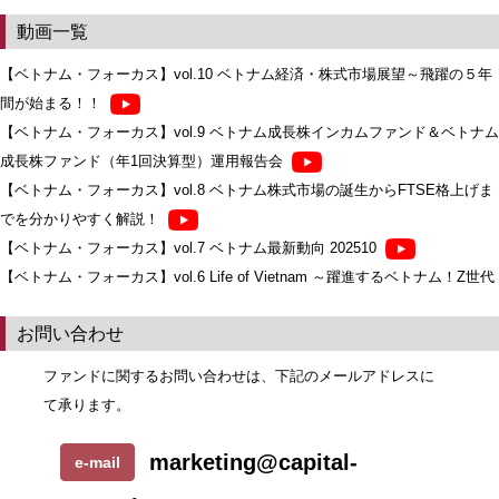
動画一覧
【ベトナム・フォーカス】vol.10 ベトナム経済・株式市場展望～飛躍の５年
間が始まる！！
【ベトナム・フォーカス】vol.9 ベトナム成長株インカムファンド＆ベトナム
成長株ファンド（年1回決算型）運用報告会
【ベトナム・フォーカス】vol.8 ベトナム株式市場の誕生からFTSE格上げま
でを分かりやすく解説！
【ベトナム・フォーカス】vol.7 ベトナム最新動向 202510
【ベトナム・フォーカス】vol.6 Life of Vietnam ～躍進するベトナム！Z世代
とIT企業FPTが牽引する成長～
お問い合わせ
【ベトナム・フォーカス】vol.5 Life of Vietnam ～バイク編～
【ベトナム・フォーカス】vol.4 Life of Vietnam ～ホーチミン超巨大都市誕
ファンドに関するお問い合わせは、下記のメールアドレスに
生～
て承ります。
【ベトナム・フォーカス】vol.3 Life of Vietnam ～雨季のホーチミン市～
marketing@capital-
e-mail
【ベトナム・フォーカス】vol.2 ベトナム統一50周年──歴史と未来