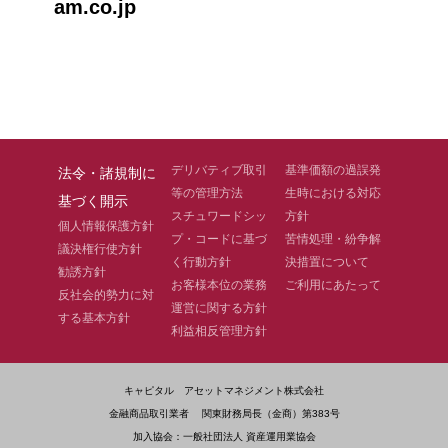
am.co.jp
【ベトナム・フォーカス】vol.1 ベトナム最新動向：米国による相互関税導入
を受けて
【ベトナムトゥディ】No.15 ベトナムの自動車業界とビンファスト：未来へ
の挑戦
【ベトナムトゥディ】No.14 ベトナムのテト（旧正月）と経済への影響
【ベトナムトゥディ】No.13 ベトナム・2025
デリバティブ取引
基準価額の過誤発
法令・諸規制に
【ベトナムトゥディ】No.12 ベトナムの港湾システムと海上輸送
等の管理方法
生時における対応
基づく開示
スチュワードシッ
方針
【ベトナムトゥディ】No.11 ベトナム株式市場の新興国市場格上げに向けた
個人情報保護方針
プ・コードに基づ
苦情処理・紛争解
取り組み
議決権行使方針
く行動方針
決措置について
【ベトナムトゥディ】No.10 最近のベトナムの政治状況
勧誘方針
お客様本位の業務
ご利用にあたって
【ベトナムトゥディ】No.9 ベトナムの鉄道システム
反社会的勢力に対
運営に関する方針
する基本方針
【ベトナムトゥディ】No.8 ベトナムの投資魅力と「ベトナム成長インカムフ
利益相反管理方針
ァンド」の紹介
【ベトナムトゥディ】No.7 ベトナムと隣国との国境と貿易状況
キャピタル アセットマネジメント株式会社
【ベトナムトゥディ】No.6 ベトナムのEコマース普及
金融商品取引業者 関東財務局長（金商）第383号
【ベトナムトゥディ】No.5 ベトナムの投資魅力と「ベトナム成長インカムフ
加入協会：一般社団法人 資産運用業協会