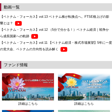
動画一覧
【ベトナム・フォーカス】vol.13 ベトナム株が転換点へ。FTSE格上げの影
響とは？
【ベトナム・フォーカス】vol.12 （5分で分かる！）ベトナム経済｜戦争か
ら成長国家への軌跡
【ベトナム・フォーカス】vol.11 【ベトナム経済・株式市場展望】5年に一度
の党大会、ベトナムの方向性を読み解く
【ベトナム・フォーカス】vol.10 ベトナム経済・株式市場展望～飛躍の５年
間が始まる！！
ファンド情報
【ベトナム・フォーカス】vol.9 ベトナム成長株インカムファンド＆ベトナム
成長株ファンド（年1回決算型）運用報告会
【ベトナム・フォーカス】vol.8 ベトナム株式市場の誕生からFTSE格上げま
でを分かりやすく解説！
【ベトナム・フォーカス】vol.7 ベトナム最新動向 202510
【ベトナム・フォーカス】vol.6 Life of Vietnam ～躍進するベトナム！Z世代
詳細はこちら
詳細はこちら
とIT企業FPTが牽引する成長～