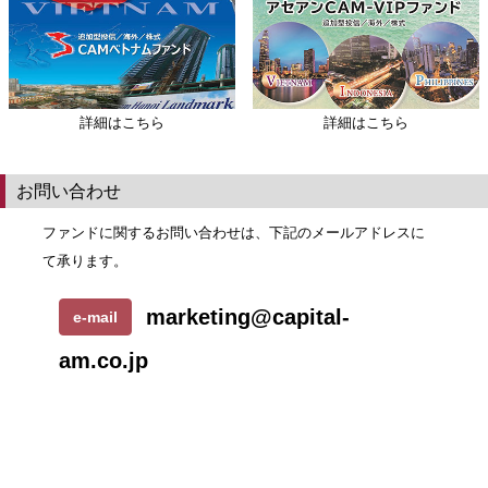
【ベトナム・フォーカス】vol.5 Life of Vietnam ～バイク編～
【ベトナム・フォーカス】vol.4 Life of Vietnam ～ホーチミン超巨大都市誕
生～
【ベトナム・フォーカス】vol.3 Life of Vietnam ～雨季のホーチミン市～
詳細はこちら
詳細はこちら
【ベトナム・フォーカス】vol.2 ベトナム統一50周年──歴史と未来
【ベトナム・フォーカス】vol.1 ベトナム最新動向：米国による相互関税導入
お問い合わせ
を受けて
ファンドに関するお問い合わせは、下記のメールアドレスに
【ベトナムトゥディ】No.15 ベトナムの自動車業界とビンファスト：未来へ
て承ります。
の挑戦
【ベトナムトゥディ】No.14 ベトナムのテト（旧正月）と経済への影響
marketing@capital-
e-mail
【ベトナムトゥディ】No.13 ベトナム・2025
am.co.jp
【ベトナムトゥディ】No.12 ベトナムの港湾システムと海上輸送
【ベトナムトゥディ】No.11 ベトナム株式市場の新興国市場格上げに向けた
取り組み
【ベトナムトゥディ】No.10 最近のベトナムの政治状況