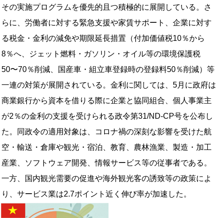
その実施プログラムを優先的且つ積極的に展開している。さ
らに、労働者に対する緊急支援や家賃サポート、企業に対す
る税金・金利の減免や期限延長措置（付加価値税10％から
8％へ、ジェット燃料・ガソリン・オイル等の環境保護税
50〜70％削減、国産車・組立車登録時の登録料50％削減）等
一連の対策が展開されている。金利に関しては、5月に政府は
商業銀行から資本を借りる際に企業と協同組合、個人事業主
が2％の金利の支援を受けられる政令第31/ND-CP号を公布し
た。同政令の適用対象は、コロナ禍の深刻な影響を受けた航
空・輸送・倉庫や観光・宿泊、教育、農林漁業、製造・加工
産業、ソフトウェア開発、情報サービス等の従事者である。
一方、国内観光需要の促進や海外観光客の誘致等の政策によ
り、サービス業は2.7ポイント近く伸び率が加速した。