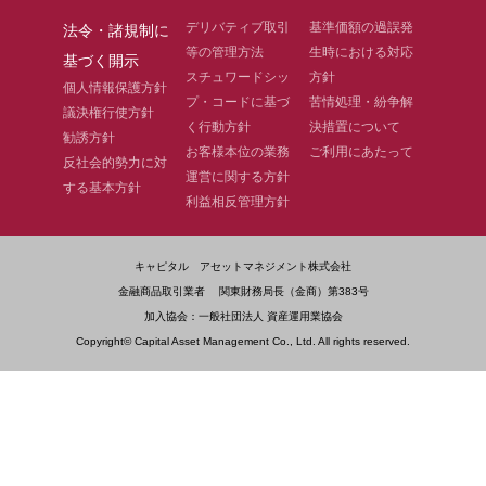
デリバティブ取引
基準価額の過誤発
法令・諸規制に
等の管理方法
生時における対応
基づく開示
スチュワードシッ
方針
個人情報保護方針
プ・コードに基づ
苦情処理・紛争解
議決権行使方針
く行動方針
決措置について
勧誘方針
お客様本位の業務
ご利用にあたって
反社会的勢力に対
運営に関する方針
する基本方針
利益相反管理方針
キャピタル アセットマネジメント株式会社
金融商品取引業者 関東財務局長（金商）第383号
加入協会：一般社団法人 資産運用業協会
Copyright© Capital Asset Management Co., Ltd. All rights reserved.