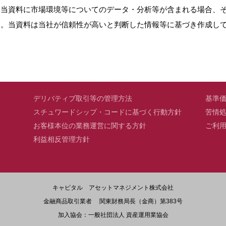
。当資料に市場環境等についてのデータ・分析等が含まれる場合、
ん。当資料は当社が信頼性が高いと判断した情報等に基づき作成し
デリバティブ取引等の管理方法
基準
スチュワードシップ・コードに基づく行動方針
苦情
お客様本位の業務運営に関する方針
ご利
利益相反管理方針
キャピタル アセットマネジメント株式会社
金融商品取引業者 関東財務局長（金商）第383号
加入協会：一般社団法人 資産運用業協会