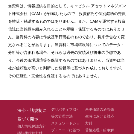
当資料は、情報提供を目的として、キャピタル アセットマネジメン
ト株式会社（CAM）が作成したもので、投資信託や個別銘柄の売買
を推奨・勧誘するものではありません。また、CAMが運営する投資
信託に当銘柄を組み入れることを示唆・保証するものではありませ
ん。当資料の内容は作成基準日現在のものであり、将来予告なく変
更されることがあります。当資料に市場環境等についてのデータ・
分析等が含まれる場合、それらは過去の実績及び将来の予想であ
り、今後の市場環境等を保証するものではありません。当資料は当
社が信頼性が高いと判断した情報等に基づき作成しておりますが、
その正確性・完全性を保証するものではありません。
デリバティブ取引
基準価額の過誤発
法令・諸規制に
等の管理方法
生時における対応
基づく開示
スチュワードシッ
方針
個人情報保護方針
プ・コードに基づ
苦情処理・紛争解
議決権行使方針