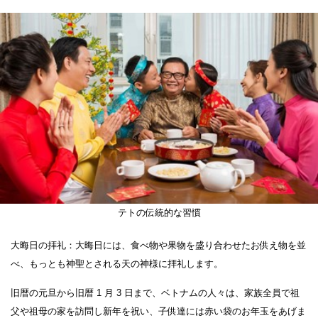
テトの伝統的な習慣
大晦日の拝礼：大晦日には、食べ物や果物を盛り合わせたお供え物を並
べ、もっとも神聖とされる天の神様に拝礼します。
旧暦の元旦から旧暦 1 ⽉ 3 ⽇まで、ベトナムの人々は、家族全員で祖
⽗や祖⺟の家を訪問し新年を祝い、⼦供達には⾚い袋のお年⽟をあげま