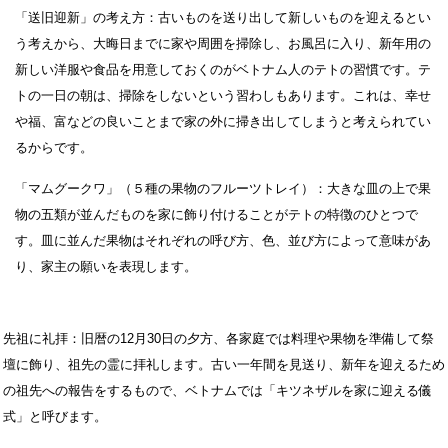
「送旧迎新」の考え方：古いものを送り出して新しいものを迎えるとい
う考えから、大晦日までに家や周囲を掃除し、お風呂に入り、新年用の
新しい洋服や食品を用意しておくのがベトナム人のテトの習慣です。テ
トの一日の朝は、掃除をしないという習わしもあります。これは、幸せ
や福、富などの良いことまで家の外に掃き出してしまうと考えられてい
るからです。
「マムグークワ」（５種の果物のフルーツトレイ）：大きな皿の上で果
物の五類が並んだものを家に飾り付けることがテトの特徴のひとつで
す。皿に並んだ果物はそれぞれの呼び方、色、並び方によって意味があ
り、家主の願いを表現します。
先祖に礼拝：旧暦の12月30日の夕方、各家庭では料理や果物を準備して祭
壇に飾り、祖先の霊に拝礼します。古い一年間を見送り、新年を迎えるため
の祖先への報告をするもので、ベトナムでは「キツネザルを家に迎える儀
式」と呼びます。