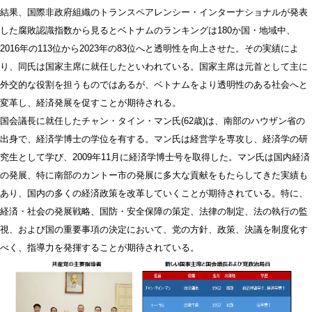
結果、国際非政府組織のトランスペアレンシー・インターナショナルが発表
した腐敗認識指数から見るとベトナムのランキングは180か国・地域中、
2016年の113位から2023年の83位へと透明性を向上させた。その実績によ
り、同氏は国家主席に就任したといわれている。国家主席は元首として主に
外交的な役割を担うものではあるが、ベトナムをより透明性のある社会へと
変革し、経済発展を促すことが期待される。
国会議長に就任したチャン・タイン・マン氏(62歳)は、南部のハウザン省の
出身で、経済学博士の学位を有する。マン氏は経営学を専攻し、経済学の研
究生として学び、2009年11月に経済学博士号を取得した。マン氏は国内経済
の発展、特に南部のカントー市の発展に多大な貢献をもたらしてきた実績も
あり、国内の多くの経済政策を改革していくことが期待されている。特に、
経済・社会の発展戦略、国防・安全保障の策定、法律の制定、法の執行の監
視、および国の重要事項の決定において、党の方針、政策、決議を制度化す
べく、指導力を発揮することが期待されている。