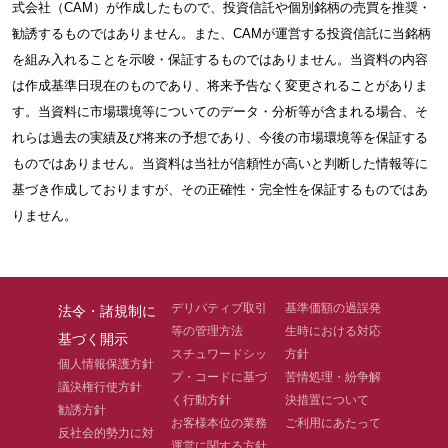
式会社（CAM）が作成したもので、投資信託や個別銘柄の売買を推奨・
勧誘するものではありません。また、CAMが運営する投資信託に当銘柄
を組み入れることを示唆・保証するものではありません。当資料の内容
は作成基準日現在のものであり、将来予告なく変更されることがありま
す。当資料に市場環境等についてのデータ・分析等が含まれる場合、そ
れらは過去の実績及び将来の予想であり、今後の市場環境等を保証する
ものではありません。当資料は当社が信頼性が高いと判断した情報等に
基づき作成しておりますが、その正確性・完全性を保証するものではあ
りません。
デリバティブ取引
基準価額の過誤発
法令・諸規制に
等の管理方法
生時における対応
基づく開示
スチュワードシッ
方針
個人情報保護方針
プ・コードに基づ
苦情処理・紛争解
議決権行使方針
く行動方針
決措置について
勧誘方針
お客様本位の業務
ご利用にあたって
反社会的勢力に対
運営に関する方針