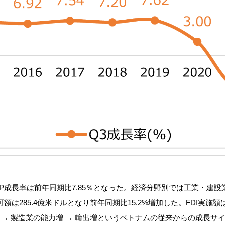
DP成長率は前年同期比7.85％となった。経済分野別では工業・建設業
は285.4億米ドルとなり前年同期比15.2%増加した。FDI実施額は
 → 製造業の能力増 → 輸出増というベトナムの従来からの成長