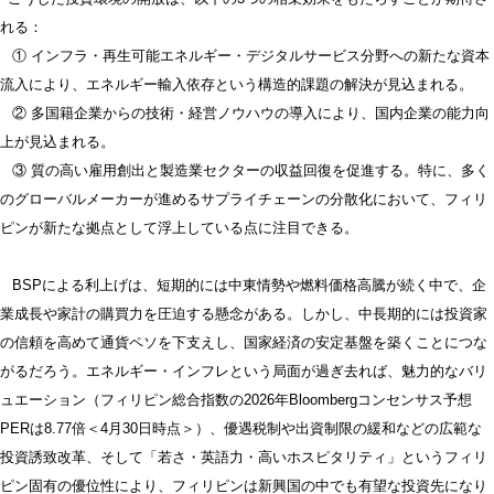
れる：
① インフラ・再生可能エネルギー・デジタルサービス分野への新たな資本
流入により、エネルギー輸入依存という構造的課題の解決が見込まれる。
② 多国籍企業からの技術・経営ノウハウの導入により、国内企業の能力向
上が見込まれる。
③ 質の高い雇用創出と製造業セクターの収益回復を促進する。特に、多く
のグローバルメーカーが進めるサプライチェーンの分散化において、フィリ
ピンが新たな拠点として浮上している点に注目できる。
BSPによる利上げは、短期的には中東情勢や燃料価格高騰が続く中で、企
業成長や家計の購買力を圧迫する懸念がある。しかし、中長期的には投資家
の信頼を高めて通貨ペソを下支えし、国家経済の安定基盤を築くことにつな
がるだろう。エネルギー・インフレという局面が過ぎ去れば、魅力的なバリ
ュエーション（フィリピン総合指数の2026年Bloombergコンセンサス予想
PERは8.77倍＜4月30日時点＞）、優遇税制や出資制限の緩和などの広範な
投資誘致改革、そして「若さ・英語力・高いホスピタリティ」というフィリ
ピン固有の優位性により、フィリピンは新興国の中でも有望な投資先になり