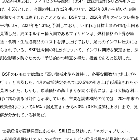
2026年4月23日、フィリピン中央銀行（BSP）は政策金利を0.25%引き上
げ、4.5%とした。今回の利上げは2年半ぶりで、2024年8月から続いた金融
緩和サイクルは終了したこととなる。BSPでは、2026年通年のインフレ率を
平均6.3%、2027年を4.3%と予測しており、いずれも目標上限の4%を上回る
見通しだ。純エネルギー輸入国であるフィリピンは、燃料価格の上昇が輸
送・食料・生活必需品のコストを押し上げており、足元のインフレ圧力にさ
らされている。BSPは今回の利上げについて、インフレ期待を安定させ、深
刻な影響を防ぐための「予防的かつ時宜を得た」措置であると説明した。
BSPのレモロナ総裁は「高い警戒水準を維持し、必要な回数だけ利上げを
行う」と言及した。4月の政策決定会合では0.5%の引き上げも議論されたが
見送られた。しかし、原油価格の高止まりが続く場合には、より大幅な利上
げに踏み切る可能性も示唆している。主要な調査機関の間では、2026年末の
政策金利について4.5%（据え置き）から5.0%（0.5%追加利上げ）まで、見
解が分かれている状況だ。
世界経済が変動局面にある中、5月1日に発効した「ネガティブリスト」
（外資投資規制リスト）の改定は、フィリピン経済成長の起爆剤になる可能