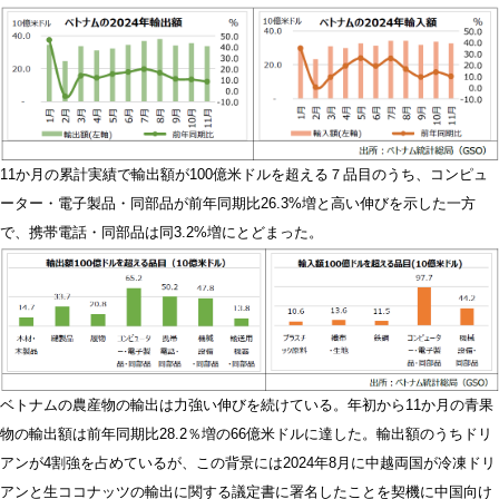
11か月の累計実績で輸出額が100億米ドルを超える７品目のうち、コンピュ
ーター・電子製品・同部品が前年同期比26.3%増と高い伸びを示した一方
で、携帯電話・同部品は同3.2%増にとどまった。
ベトナムの農産物の輸出は力強い伸びを続けている。年初から11か月の青果
物の輸出額は前年同期比28.2％増の66億米ドルに達した。輸出額のうちドリ
アンが4割強を占めているが、この背景には2024年8月に中越両国が冷凍ドリ
アンと生ココナッツの輸出に関する議定書に署名したことを契機に中国向け